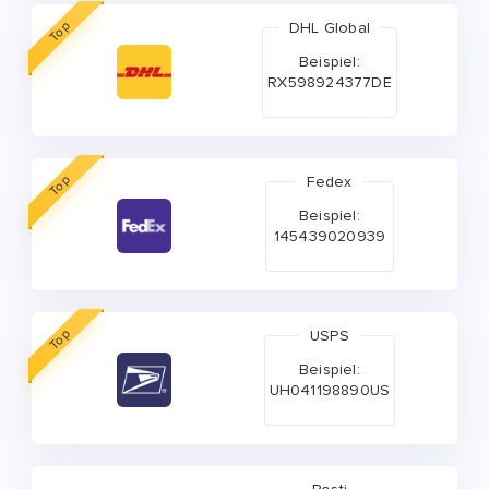
Top
DHL Global
Beispiel:
RX598924377DE
Top
Fedex
Beispiel:
145439020939
Top
USPS
Beispiel:
UH041198890US