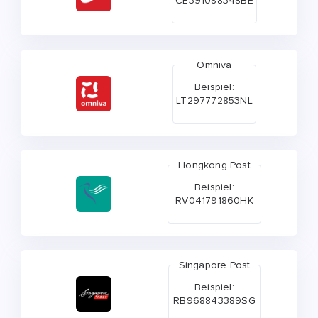
CE391088348BE
Omniva
Beispiel:
LT297772853NL
Hongkong Post
Beispiel:
RV041791860HK
Singapore Post
Beispiel:
RB968843389SG