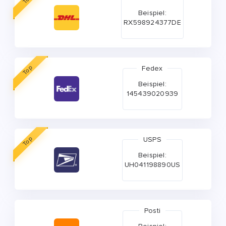
Beispiel:
RX598924377DE
Top
Fedex
Beispiel:
145439020939
Top
USPS
Beispiel:
UH041198890US
Posti