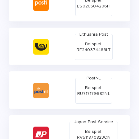
Beispiel:
ES020504206FI
Lithuania Post
Beispiel:
RE240374488LT
PostNL
Beispiel:
RU717179982NL
Japan Post Service
Beispiel:
RV511870823CN