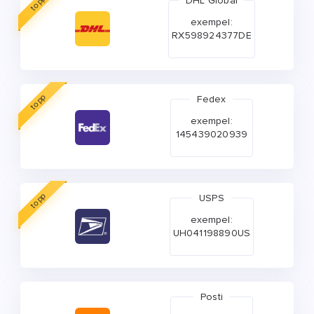
topp
DHL Global
exempel:
RX598924377DE
topp
Fedex
exempel:
145439020939
topp
USPS
exempel:
UH041198890US
Posti