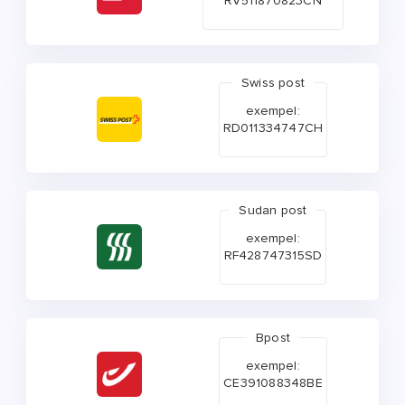
RV511870823CN
Swiss post
exempel:
RD011334747CH
Sudan post
exempel:
RF428747315SD
Bpost
exempel:
CE391088348BE