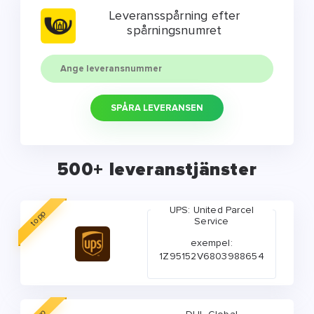
Leveransspårning efter
spårningsnumret
SPÅRA LEVERANSEN
500+ leveranstjänster
UPS: United Parcel
topp
Service
exempel:
1Z95152V6803988654