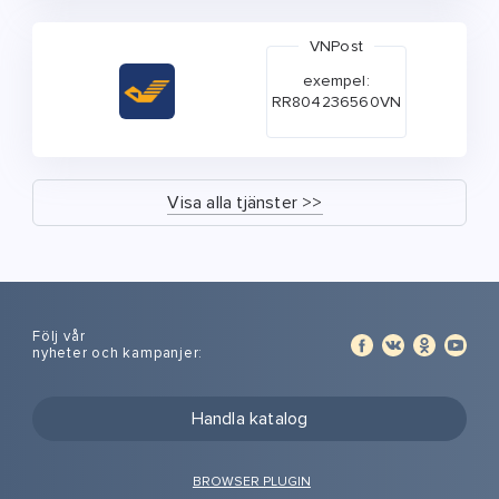
VNPost
exempel:
RR804236560VN
Visa alla tjänster >>
Följ vår
nyheter och kampanjer:
Handla katalog
BROWSER PLUGIN