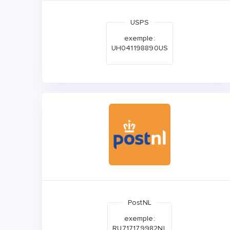
USPS
exemple:
UH041198890US
PostNL
exemple:
RU717179982NL