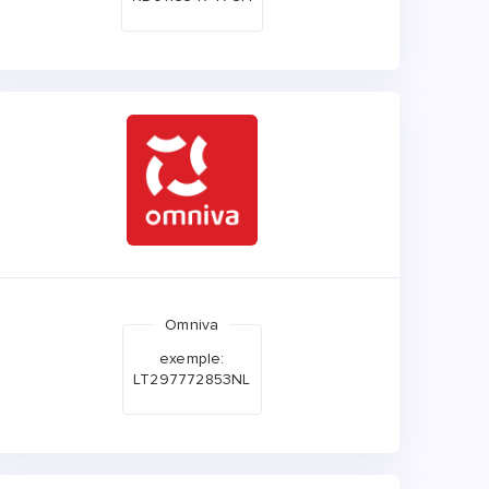
Omniva
exemple:
LT297772853NL