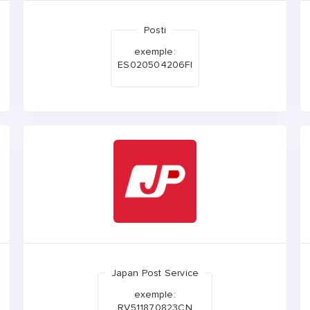
Posti
exemple:
ES020504206FI
Japan Post Service
exemple:
RV511870823CN