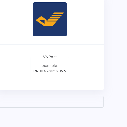
VNPost
exemple:
RR804236560VN