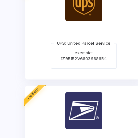
UPS: United Parcel Service
exemple:
1Z95152V6803988654
meilleur