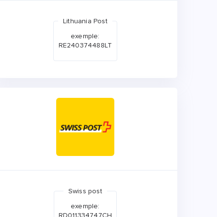
Lithuania Post
exemple:
RE240374488LT
Swiss post
exemple:
RD011334747CH