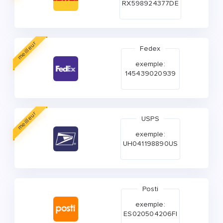
RX598924377DE
meilleur
Fedex
exemple:
145439020939
meilleur
USPS
exemple:
UH041198890US
Posti
exemple:
ES020504206FI