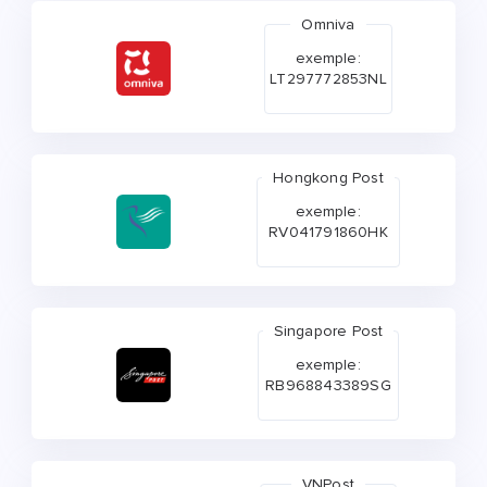
Omniva
exemple:
LT297772853NL
Hongkong Post
exemple:
RV041791860HK
Singapore Post
exemple:
RB968843389SG
VNPost