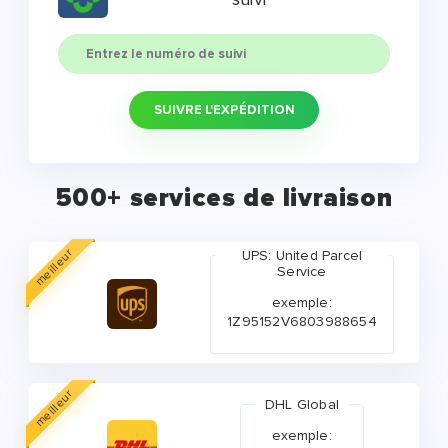
SUIVRE L'EXPÉDITION
500+ services de livraison
meilleur
UPS: United Parcel
Service
exemple:
1Z95152V6803988654
meilleur
DHL Global
exemple: