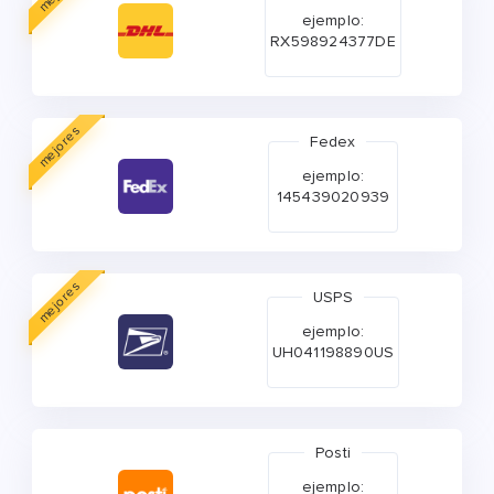
ejemplo:
RX598924377DE
mejores
Fedex
ejemplo:
145439020939
mejores
USPS
ejemplo:
UH041198890US
Posti
ejemplo: