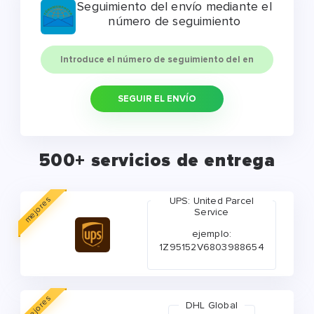
Seguimiento del envío mediante el
número de seguimiento
SEGUIR EL ENVÍO
500+ servicios de entrega
mejores
UPS: United Parcel
Service
ejemplo:
1Z95152V6803988654
mejores
DHL Global