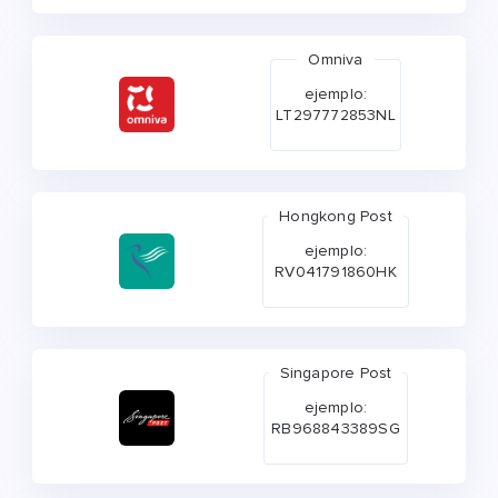
Omniva
ejemplo:
LT297772853NL
Hongkong Post
ejemplo:
RV041791860HK
Singapore Post
ejemplo:
RB968843389SG